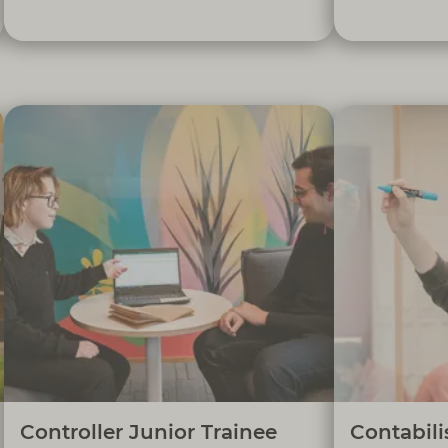
Apoiar o controlo orçamental da Direção
Garantir
de Sistemas de Informação, colaborando
movime
nas atividades de gestão financeira,
através da 
controlo de faturação e acompanhamento
informação f
dos processos de contratação,
conformidad
assegurando o cumprimento dos
e regulaçã
procedimentos internos e requisitos
contri
regulamentares.
sustentab
Controller Junior Trainee
Contabili