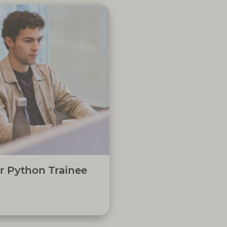
para a evolução das soluções
 (C# e/ou Python), através de
ticos (PoCs, demonstrações),
num ambiente que valoriza a
rimentação, a aprendizagem
aplicação de boas práticas de
código.
r Python Trainee