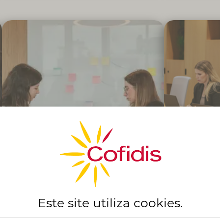
A tua missão será colaborar na evolução
Contribuir pa
de um produto de crédito, participando
do n
no desenho, implementação e análise de
parceiros,
experimentos que geram aprendizagens e
dos indica
ajudam a definir a proposta de valor e a
implementação
melhorar a experiência do Cliente.
com o obj
posição 
Financial Product Trainee
Gestor Co
Este site utiliza
cookies
.