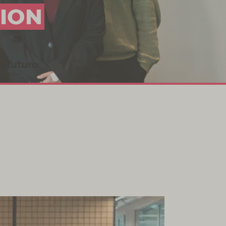
ION
u futuro