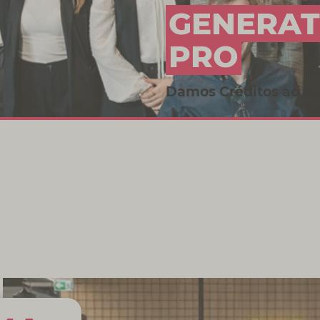
GENERAT
PRO
Damos Créditos ao te