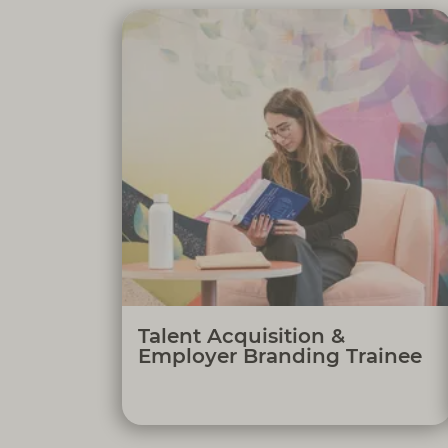
Atrair e recrutar recursos qualificados,
através do desenvolvimento e
implementação de estratégias de
captação inovadoras e alinhadas com a
estratégia da organização, com o objetivo
de contribuir para o crescimento
sustentável e a transformação contínua
da Cofidis, enquanto empresa diversa e
inclusiva.
Talent Acquisition &
Employer Branding Trainee