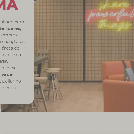
MA
senhado com
e líderes
,
a empresa.
rnada, terás
 áreas de
inante na
idis,
o início,
ivas e
auxiliar no
inserido.