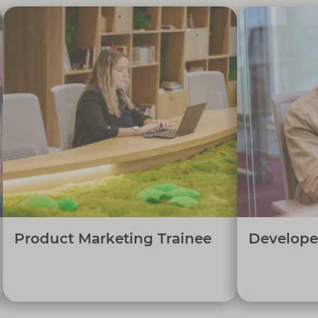
A tua missão é apoiar a dinamização dos
Contribuir 
produtos digitais da Cofidis, contribuindo
tecnológicas
para o crescimento dos canais digitais,
projetos prá
através do acompanhamento de
campanhas, análise de resultados e
expe
identificação de aprendizagens que
contínua e a 
impulsionam a melhoria contínua.
Product Marketing Trainee
Develope