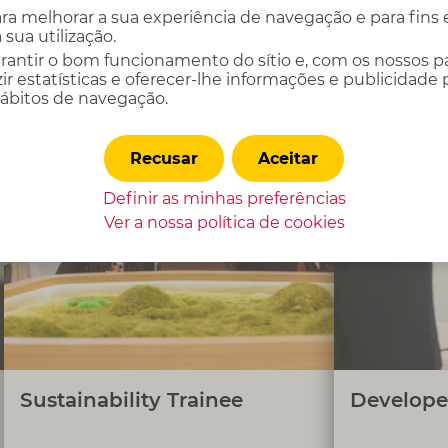
ra melhorar a sua experiência de navegação e para fins est
 sua utilização.
arantir o bom funcionamento do sítio e, com os nossos pa
ir estatísticas e oferecer-lhe informações e publicidade
hábitos de navegação.
Colaborar na implementação de
Apoiar a e
Recusar
Aceitar
iniciativas de sustentabilidade na Cofidis,
cresciment
através do desenvolvimento de projetos e
tecnológica
Definir as minhas preferências
iniciativas alinhadas com a estratégia do
conceito
Ver a nossa política de
cookies
Grupo - Entreprise à Mission, com o
com foco na
objetivo de consolidar a reputação da
Cofidis no mercado e de a tornar uma
empresa de referência ao nível da
sustentabilidade.
Sustainability Trainee
Develope