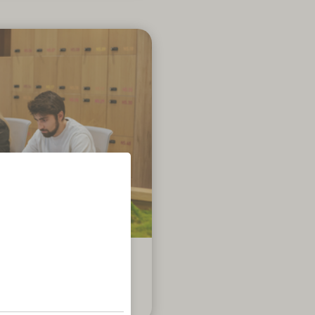
ra o crescimento sustentável
egócio da Cofidis e dos seus
 através do acompanhamento
dores de negócio e respetiva
 de estratégias comerciais,
etivo de contribuir para uma
competitiva da Cofidis e dos
parceiros no mercado.
mercial Trainee