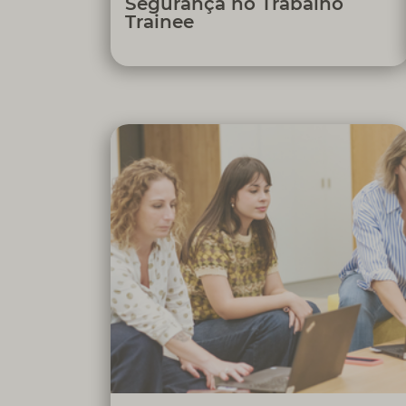
Segurança no Trabalho
Trainee
Garantir a conformidade com os
requisitos regulamentares, através da
consistência, coerência e qualidade dos
dados reportados, com o objetivo de
contribuir para o cumprimento das
normas e regulamentos aplicáveis,
assegurando o alinhamento da
informação entre os vários reportes
regulamentares, bem como, contribuir
para a rentabilidade e crescimento
sustentável da Cofidis ao evitar possíveis
penalizações de entidades reguladoras.