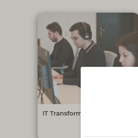
Apoiar a equipa de IT Transformation na
gestão da comunicação, cultura e
organização da informação da Direção de
Sistemas de Informação, contribuindo
para a eficácia da comunicação interna e
para a centralização da informação,
promovendo a eficiência e o alinhamento
das equipas.
IT Transformation Trainee