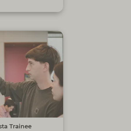
 a correta contabilização dos
ntos financeiros da Cofidis,
validação e monitorização de
inanceira e contabilística em
e com a legislação em vigor
o do setor, com o objetivo de
buir para a conformidade e a
ilidade financeira da Cofidis.
sta Trainee