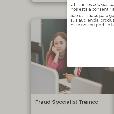
Utilizamos cookies pa
nos está a consentir a
São utilizados para g
sua audiência, produz
base no seu perfil e 
Proteger a integridade da Cofidis, dos
clientes e dos parceiros, através da
identificação, prevenção e
acompanhamento ágil e eficiente de
situações de fraude, com o objetivo de
contribuir para a sustentabilidade
financeira e reputação da Cofidis como
um parceiro de confiança.
Fraud Specialist Trainee