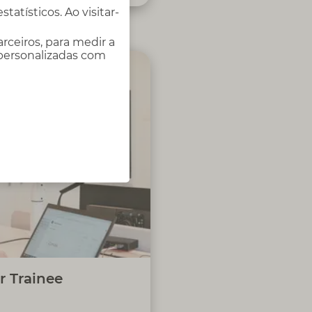
atísticos. Ao visitar-
rceiros, para medir a
 personalizadas com
quipa de desenvolvimento no
o e evolução das frameworks
s, participando em provas de
 e projetos de demonstração,
 aprendizagem contínua e na
aplicação de boas práticas de
desenvolvimento.
r Trainee