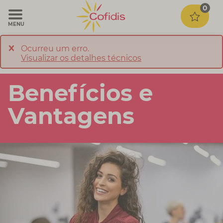
0
MENU
Ocurreu um erro.
Visualizar os detalhes técnicos
Benefícios e
Vantagens