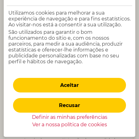
entrega de valor de cada elemento e cada equipa.
Utilizamos cookies para melhorar a sua
experiência de navegação e para fins estatísticos.
Ao visitar-nos está a consentir a sua utilização.
São utilizados para garantir o bom
funcionamento do sítio e, com os nossos
parceiros, para medir a sua audiência, produzir
Saúde
estatísticas e oferecer-lhe informações e
publicidade personalizadas com base no seu
O Seguro de Saúde da Cofidis garante uma
perfil e hábitos de navegação.
proteção extra para o seu agregado familiar,
mediante a comparticipação de uma parte
significativa das despesas médicas.
Aceitar
Recusar
Definir as minhas preferências
Desporto
Ver a nossa política de
cookies
Futsal, judo, ioga? Apoiamos a prática desportiva