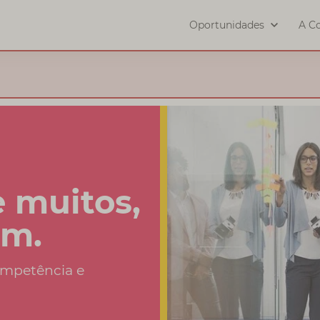
Oportunidades
A Co
 muitos,
um.
competência e