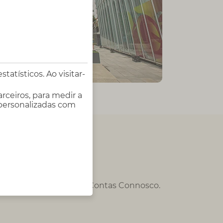
atísticos. Ao visitar-
rceiros, para medir a
 personalizadas com
s
as dicas e conselhos do Contas Connosco.