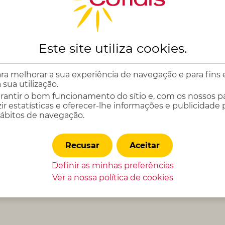
ssárias à concretização
Este site utiliza
cookies
.
ra melhorar a sua experiência de navegação e para fins est
 sua utilização.
arantir o bom funcionamento do sítio e, com os nossos pa
ir estatísticas e oferecer-lhe informações e publicidade
hábitos de navegação.
Recusar
Aceitar
Os nossos conselho
Definir as minhas preferências
Ver a nossa política de
cookies
 ou candidatar-se a uma vaga de trabalho, siga as noss