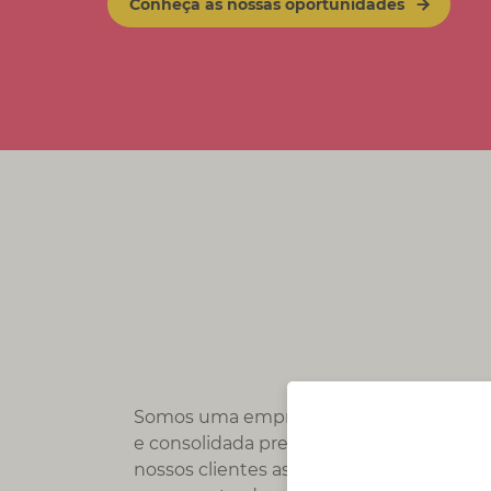
Conheça as nossas oportunidades
Somos uma empresa multinacional dinâ
e consolidada presença em Portugal, foc
nossos clientes as melhores e mais inov