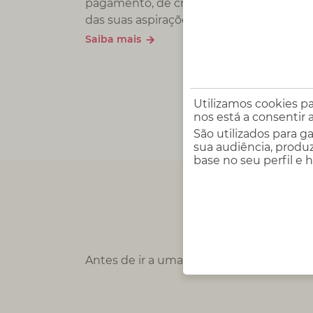
pagamento, de crédito e de seguros nece
das suas aspirações e projetos.
Saiba mais
Utilizamos cookies pa
nos está a consentir a
São utilizados para g
sua audiência, produz
base no seu perfil e 
Antes de ir a uma entrevista de emprego