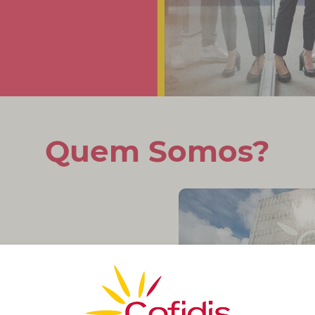
Quem Somos?
mica e com uma longa
ada em oferecer aos
adoras soluções de