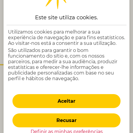
Colaborar no planeamento e gestão da empresa de
acordo com os objetivos definidos, garantindo a
monitorização dos indicadores chave do negócio,
Este site utiliza
cookies
.
além de analisar e identificar desvios e tendências,
para dar apoio à gestão estratégica da Cofidis e
Utilizamos cookies para melhorar a sua
fornecer informação de suporte às decisões de cada
experiência de navegação e para fins estatísticos.
área.
Ao visitar-nos está a consentir a sua utilização.
São utilizados para garantir o bom
funcionamento do sítio e, com os nossos
A sua candidatura em 4 passos
parceiros, para medir a sua audiência, produzir
estatísticas e oferecer-lhe informações e
publicidade personalizadas com base no seu
perfil e hábitos de navegação.
Aceitar
Primeiro Contacto
Recusar
A sua candidatura destacou-se, estamos
interessados em si e queremos saber mais.
Definir as minhas preferências