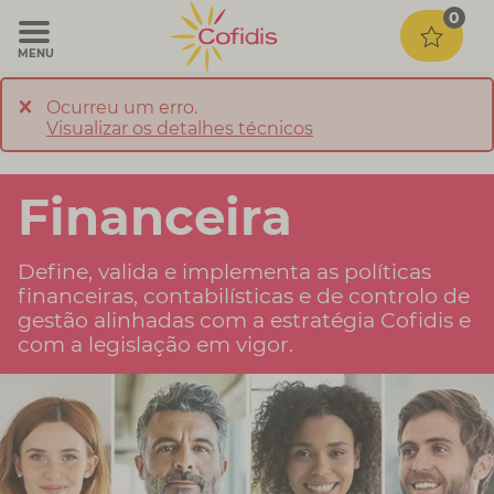
0
MENU
Ocurreu um erro.
Visualizar os detalhes técnicos
Financeira
Define, valida e implementa as políticas
financeiras, contabilísticas e de controlo de
gestão alinhadas com a estratégia Cofidis e
com a legislação em vigor.