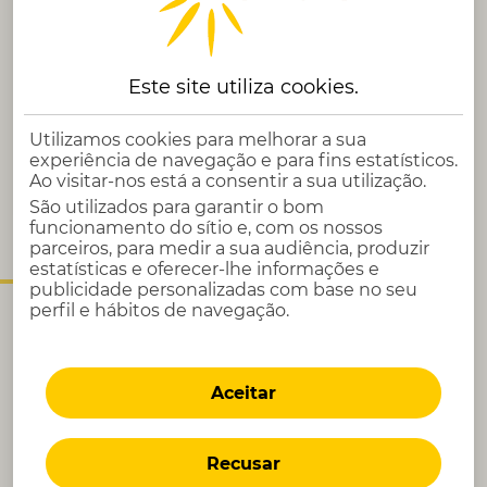
Este site utiliza
cookies
.
Sustentabilidade
Assegurar a criação e implementação de uma
Utilizamos cookies para melhorar a sua
política de crescimento sustentável da empresa,
experiência de navegação e para fins estatísticos.
com um foco claro nos aspectos ambientes, éticos,
Ao visitar-nos está a consentir a sua utilização.
sociais e de governança.
São utilizados para garantir o bom
funcionamento do sítio e, com os nossos
parceiros, para medir a sua audiência, produzir
estatísticas e oferecer-lhe informações e
A sua candidatura em 4 passos
publicidade personalizadas com base no seu
perfil e hábitos de navegação.
Aceitar
Recusar
Primeiro Contacto