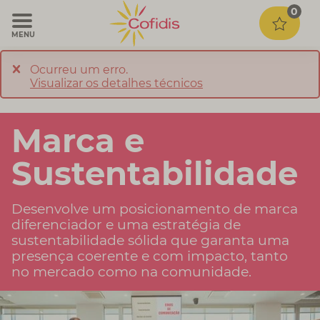
0
MENU
Ocurreu um erro.
Visualizar os detalhes técnicos
Marca e
Sustentabilidade
Desenvolve um posicionamento de marca
diferenciador e uma estratégia de
sustentabilidade sólida que garanta uma
presença coerente e com impacto, tanto
no mercado como na comunidade.